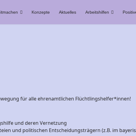
itmachen
Konzepte
Aktuelles
Arbeitshilfen
Positiv
ewegung für alle ehrenamtlichen Flüchtlingshelfer*innen!
ngshilfe und deren Vernetzung
ien und politischen Entscheidungsträgern (z.B. im bayeri