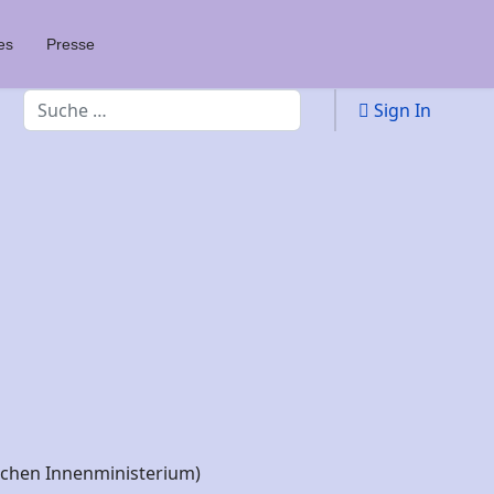
es
Presse
Suchen
Sign In
schen Innenministerium)