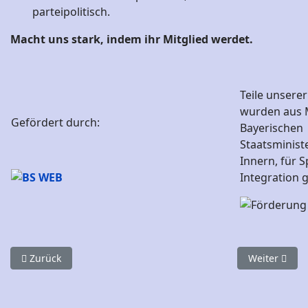
parteipolitisch.
Macht uns stark, indem ihr Mitglied werdet.
Teile unserer
wurden aus M
Gefördert durch:
Bayerischen
Staatsminist
Innern, für 
Integration 
Vorheriger Beitrag: Datenschutz
Nächster Be
Zurück
Weiter